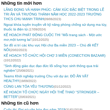
Những tin mới hơn
LẮNG ĐỌNG VÀ HẠNH PHÚC- CẢM XÚC ĐẶC BIỆT TRONG LỄ
TRI ÂN VÀ TRƯỞNG THÀNH NĂM HỌC 2022-2023 TRƯỜNG
THCS CHU MẠNH TRINH
(09/06/2023)
Ngoại khóa tuyên truyền về kỹ năng phòng chống sử dụng ma túy,
thuốc lá điện tử.
(17/09/2024)
KẾ HOẠCH PHÁT ĐỘNG CUỘC THI “Mỗi trang sách - Một ước
mơ,một tương lai”
(10/12/2025)
Sơ đồ vị trí các khu vực Hội chợ Ba miền 2023 – Chủ đề KẾT
NỐI
(20/02/2023)
KẾ HOẠCH TỔ CHỨC HỘI CHỢ 3 MIỀN (CONECTION BAZAAR)
(10/12/2022)
“Sinh động giáo dục đạo đức lối sống học sinh thông qua trải
nghiệm”
(25/08/2021)
Teams Khởi nghiệp trường Chu với dự án: ĐỒ ĂN VẶT
HEALTHY
(19/09/2022)
CÙNG LAN TỎA YÊU THƯƠNG
(01/12/2022)
KẾ HOẠCH TỔ CHỨC NGÀY HỘI THỂ THAO “STRONGER –
BETTER”
(20/03/2021)
Những tin cũ hơn
Cuộc thi: Đại sứ văn hóa đọc năm 2019
(31/01/2019)