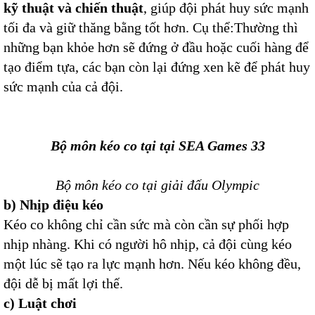
kỹ thuật và chiến thuật
, giúp đội phát huy sức mạnh
tối đa và giữ thăng bằng tốt hơn. Cụ thể:Thường thì
những bạn khỏe hơn sẽ đứng ở đầu hoặc cuối hàng để
tạo điểm tựa, các bạn còn lại đứng xen kẽ để phát huy
sức mạnh của cả đội.
Bộ môn kéo co tại tại SEA Games 33
Bộ môn kéo co tại giải đấu Olympic
b) Nhịp điệu kéo
Kéo co không chỉ cần sức mà còn cần sự phối hợp
nhịp nhàng. Khi có người hô nhịp, cả đội cùng kéo
một lúc sẽ tạo ra lực mạnh hơn. Nếu kéo không đều,
đội dễ bị mất lợi thế.
c) Luật chơi