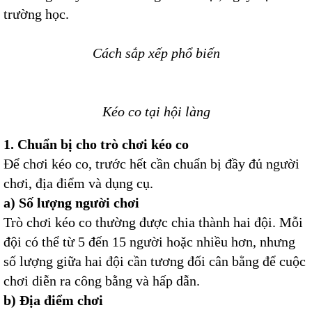
trường học.
Cách sắp xếp phổ biến
Kéo co tại hội làng
1. Chuẩn bị cho trò chơi kéo co
Để chơi kéo co, trước hết cần chuẩn bị đầy đủ người
chơi, địa điểm và dụng cụ.
a) Số lượng người chơi
Trò chơi kéo co thường được chia thành hai đội. Mỗi
đội có thể từ 5 đến 15 người hoặc nhiều hơn, nhưng
số lượng giữa hai đội cần tương đối cân bằng để cuộc
chơi diễn ra công bằng và hấp dẫn.
b) Địa điểm chơi