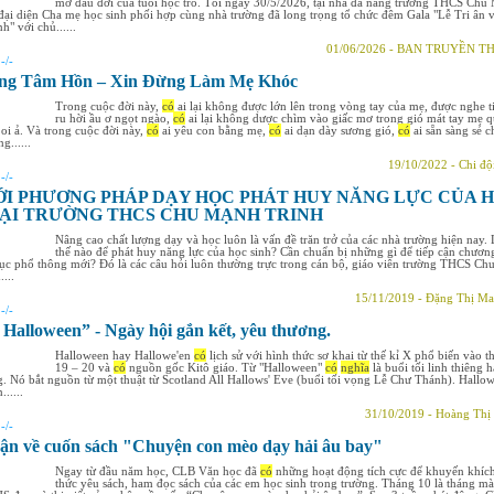
mơ đầu đời của tuổi học trò. Tối ngày 30/5/2026, tại nhà đa năng trường THCS Chu
đại diện Cha mẹ học sinh phối hợp cùng nhà trường đã long trọng tổ chức đêm Gala "Lễ Tri ân 
h" với chủ......
01/06/2026 - BAN TRUYỀN 
:
-/-
ống Tâm Hồn – Xin Đừng Làm Mẹ Khóc
Trong cuộc đời này,
có
ai lại không được lớn lên trong vòng tay của mẹ, được nghe t
ru hời ầu ơ ngọt ngào,
có
ai lại không dược chìm vào giấc mơ trong gió mát tay mẹ q
 oi ả. Và trong cuộc đời này,
có
ai yêu con bằng mẹ,
có
ai dạn dày sương gió,
có
ai sẵn sàng sẻ c
g......
19/10/2022 - Chi độ
:
-/-
ỚI PHƯƠNG PHÁP DẠY HỌC PHÁT HUY NĂNG LỰC CỦA 
TẠI TRƯỜNG THCS CHU MẠNH TRINH
Nâng cao chất lượng dạy và học luôn là vấn đề trăn trở của các nhà trường hiện nay.
thế nào để phát huy năng lực của học sinh? Cần chuẩn bị những gì để tiếp cận chươn
dục phổ thông mới? Đó là các câu hỏi luôn thường trực trong cán bộ, giáo viên trường THCS Ch
...
15/11/2019 - Đặng Thị Ma
:
-/-
 Halloween” - Ngày hội gắn kết, yêu thương.
Halloween hay Hallowe'en
có
lịch sử với hình thức sơ khai từ thế kỉ X phổ biến vào th
19 – 20 và
có
nguồn gốc Kitô giáo. Từ "Halloween"
có
nghĩa
là buổi tối linh thiêng 
g. Nó bắt nguồn từ một thuật từ Scotland All Hallows' Eve (buổi tối vọng Lễ Chư Thánh). Hallo
......
31/10/2019 - Hoàng Thị
:
-/-
n về cuốn sách "Chuyện con mèo dạy hải âu bay"
Ngay từ đầu năm học, CLB Văn học đã
có
những hoạt động tích cực để khuyến khíc
thức yêu sách, ham đọc sách của các em học sinh trong trường. Tháng 10 là tháng m