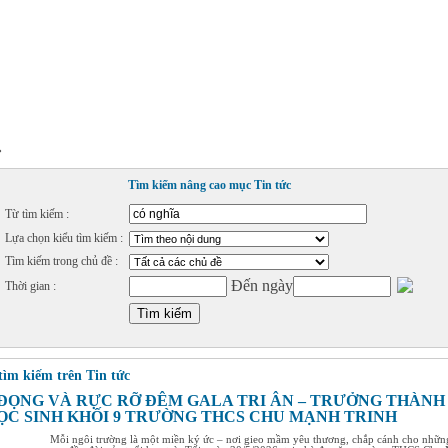
»
Tìm kiếm nâng cao mục Tin tức
Từ tìm kiếm :
Lựa chọn kiểu tìm kiếm :
Tìm kiếm trong chủ đề :
Đến ngày
Thời gian :
tìm kiếm trên Tin tức
ĐỌNG VÀ RỰC RỠ ĐÊM GALA TRI ÂN – TRƯỞNG THÀNH
ỌC SINH KHỐI 9 TRƯỜNG THCS CHU MẠNH TRINH
Mỗi ngôi trường là một miền ký ức – nơi gieo mầm yêu thương, chắp cánh cho nhữn