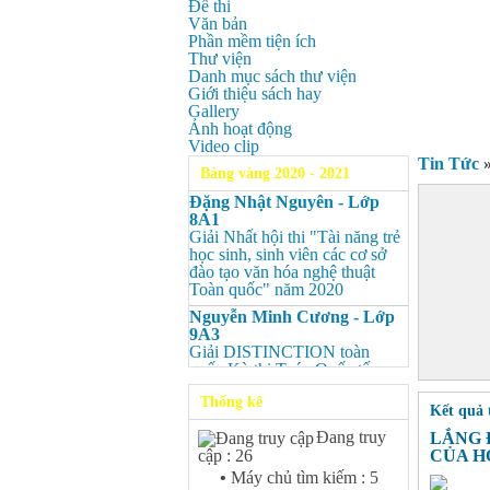
Đề thi
Văn bản
Phần mềm tiện ích
Thư viện
Danh mục sách thư viện
Giới thiệu sách hay
Gallery
Ảnh hoạt động
Video clip
Tin Tức
Bảng vàng 2020 - 2021
Đặng Nhật Nguyên - Lớp
8A1
Giải Nhất hội thi "Tài năng trẻ
học sinh, sinh viên các cơ sở
đào tạo văn hóa nghệ thuật
Toàn quốc" năm 2020
Nguyễn Minh Cương - Lớp
9A3
Giải DISTINCTION toàn
quốc Kỳ thi Toán Quốc tế
Kangaroo – IKMC 2020
Thống kê
Kết quả 
Nguyễn Minh Cương - Lớp
9A3
Đang truy
LẮNG 
Giải Ba kỳ thi chọn HSG cấp
CỦA H
cập : 26
tỉnh môn Toán.
•
Máy chủ tìm kiếm : 5