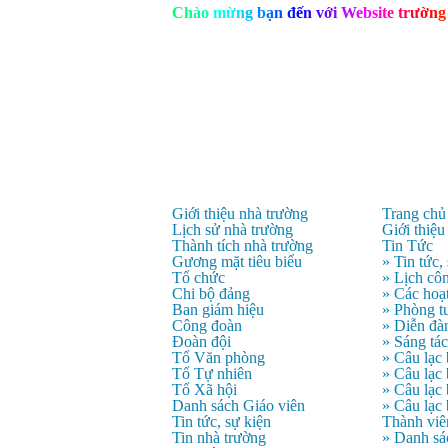
C
h
à
o
m
ừ
n
g
b
ạ
n
đ
ế
n
v
ớ
i
W
e
b
s
i
t
e
t
r
ư
ờ
n
g
Giới thiệu nhà trường
Trang chủ
Lịch sử nhà trường
Giới thiệu
Thành tích nhà trường
Tin Tức
Gương mặt tiêu biểu
» Tin tức,
Tổ chức
» Lịch côn
Chi bộ đảng
» Các hoạ
Ban giám hiệu
» Phòng t
Công đoàn
» Diễn đà
Đoàn đội
» Sáng tá
Tổ Văn phòng
» Câu lạc
Tổ Tự nhiên
» Câu lạ
Tổ Xã hội
» Câu lạc
Danh sách Giáo viên
» Câu lạc
Tin tức, sự kiện
Thành viê
Tin nhà trường
» Danh sá