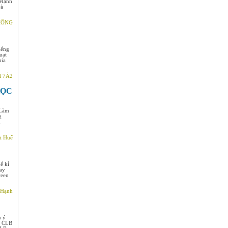
 Mạnh
và
THÔNG
iếng
uạt
hia
i 7Ả2
HỌC
 Làm
g
u
i Huế
ế kỉ
hay
ween
 Hạnh
h ý
à CLB