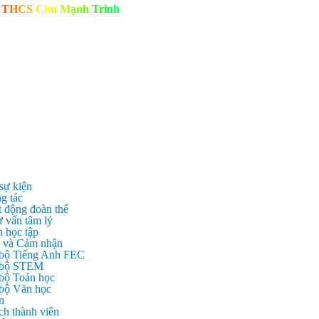
T
H
C
S
C
h
u
M
ạ
n
h
T
r
i
n
h
 sự kiện
g tác
t động đoàn thể
ư vấn tâm lý
n học tập
c và Cảm nhận
 bộ Tiếng Anh FEC
c bộ STEM
 bộ Toán học
 bộ Văn học
n
ch thành viên