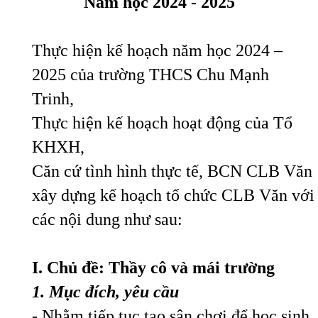
Năm học 202
4
- 202
5
Thực hiện kế hoạch năm học 2024 –
2025 của trường THCS Chu Mạnh
Trinh,
Thực hiện kế hoạch hoạt động của Tổ
KHXH,
Căn cứ tình hình thực tế, BCN CLB Văn
xây dựng kế hoạch tổ chức CLB Văn với
các nội dung như sau:
I. Chủ đề:
T
hầy cô và mái trường
1
. Mục đích, yêu cầu
- Nhằm tiếp tục tạo sân chơi để học sinh