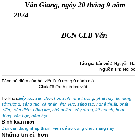
Văn Giang, ngày
20
tháng
9
năm
202
4
BCN CLB Văn
Tác giả bài viết:
Nguyễn Hà
Nguồn tin:
Nội bộ
Tổng số điểm của bài viết là: 0 trong 0 đánh giá
Click để đánh giá bài viết
Từ khóa:
tiếp tục
,
sân chơi
,
học sinh
,
nhà trường
,
phát huy
,
tài năng
,
sở trường
,
sáng tạo
,
cá nhân
,
lĩnh vực
,
sáng tác
,
nghệ thuật
,
phát
triển
,
toàn diện
,
năng lực
,
chủ nhiệm
,
xây dựng
,
kế hoạch
,
hoạt
động
,
văn học
,
năm học
Bình luận mới
Bạn cần đăng nhập thành viên để sử dụng chức năng này
Những tin cũ hơn