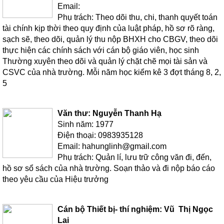
Email:
Phụ trách: Theo dõi thu, chi, thanh quyết toán
tài chính kịp thời theo quy định của luật pháp, hồ sơ rõ ràng,
sạch sẽ, theo dõi, quản lý thu nộp BHXH cho CBGV, theo dõi
thực hiện các chính sách với cán bộ giáo viên, học sinh
Thường xuyên theo dõi và quản lý chặt chẽ mọi tài sản và
CSVC của nhà trường. Mỗi năm học kiểm kê 3 đợt tháng 8, 2,
5
Văn thư: Nguyễn Thanh Hạ
Sinh năm: 1977
Điện thoại: 0983935128
Email: hahunglinh@gmail.com
Phụ trách: Quản lí, lưu trữ công văn đi, đến,
hồ sơ sổ sách của nhà trường. Soạn thảo và đi nộp báo cáo
theo yêu cầu của Hiệu trưởng
Cán bộ Thiết bị- thí nghiệm: Vũ Thị Ngọc
Lai