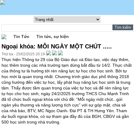
Tin Tức
Tin tức, sự kiện
Ngoại khóa: MỖI NGÀY MỘT CHÚT .....
Thứ ba - 25/02/2025 20:19
Thực hiện Thông tư 29 của Bộ Giáo dục và Đào tạo, việc dạy thêm,
học thêm trong các nhà trường tạm dừng bắt đầu từ 14/2. Thực chất
của thông tư là hướng tới rèn năng lực tự học cho học sinh. Bởi tự
học mới là quan trọng nhất. Chương trình giáo dục phổ thông 2018
cũng hướng đến việc tự học, lấy phát huy năng lực học sinh là trung
tâm. Thấy được tầm quan trọng của việc tự học và để rèn năng lực
tự học cho học sinh, ngày 24/2/2025 trường THCS Chu Mạnh Trinh
đã tổ chức buổi ngoại khóa với chủ đề: “Mỗi ngày một chút...gửi
ngàn yêu thương và năng lượng tích cực” với sự góp mặt, chia sẻ
của nhà báo, BTV, MC Ngọc Oanh- Đài PT & TH Hưng Yên. Tham
dự buổi ngoại khóa, có sự tham gia đầy đủ của BGH, CBGV và gần
500 học sinh trong nhà trường.