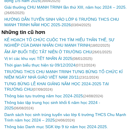
động 1/5 năm 2025
(16/04/2025)
Giải thưởng CHU MẠNH TRINH lần thứ XIII, năm học 2024 – 2025.
(26/05/2025)
HƯỚNG DẪN TUYỂN SINH VÀO LỚP 6 TRƯỜNG THCS CHU
MẠNH TRINH NĂM HỌC 2025-2026
(03/04/2025)
Những tin cũ hơn
KẾ HOẠCH TỔ CHỨC CUỘC THI TÌM HIỂU THÂN THẾ, SỰ
NGHIỆP CỦA DANH NHÂN CHU MẠNH TRINH
(18/02/2025)
ẤM ÁP BUỔI TIỆC TẤT NIÊN Ở TRƯỜNG CHU
(26/01/2025)
Vị trí các khu vực TẾT NHÂN ÁI 2025
(08/01/2025)
Thời gian biểu thực hiện từ 09/12/2024
(07/12/2024)
TRƯỜNG THCS CHU MẠNH TRINH TƯNG BỪNG TỔ CHỨC KỈ
NIỆM NGÀY NHÀ GIÁO VIỆT NAM 20/11
(23/11/2024)
TƯNG BỪNG LỄ KHAI GIẢNG NĂM HỌC 2024-2025 TẠI
TRƯỜNG CHU
(07/09/2024)
Thông báo tựu trường năm học 2024-2025
(24/08/2024)
Thông báo tập trung học sinh khối 6 năm học 2024 -
2025
(06/08/2024)
Danh sách học sinh trúng tuyển vào lớp 6 trường THCS Chu Mạnh
Trinh năm học 2024 – 2025
(24/06/2024)
Thông báo Danh mục SGK lớp 9 từ năm học 2024-2025.