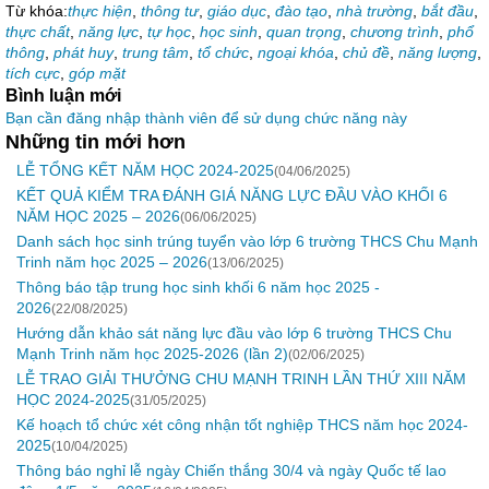
Từ khóa:
thực hiện
,
thông tư
,
giáo dục
,
đào tạo
,
nhà trường
,
bắt đầu
,
thực chất
,
năng lực
,
tự học
,
học sinh
,
quan trọng
,
chương trình
,
phổ
thông
,
phát huy
,
trung tâm
,
tổ chức
,
ngoại khóa
,
chủ đề
,
năng lượng
,
tích cực
,
góp mặt
Bình luận mới
Bạn cần đăng nhập thành viên để sử dụng chức năng này
Những tin mới hơn
LỄ TỔNG KẾT NĂM HỌC 2024-2025
(04/06/2025)
KẾT QUẢ KIỂM TRA ĐÁNH GIÁ NĂNG LỰC ĐẦU VÀO KHỐI 6
NĂM HỌC 2025 – 2026
(06/06/2025)
Danh sách học sinh trúng tuyển vào lớp 6 trường THCS Chu Mạnh
Trinh năm học 2025 – 2026
(13/06/2025)
Thông báo tập trung học sinh khối 6 năm học 2025 -
2026
(22/08/2025)
Hướng dẫn khảo sát năng lực đầu vào lớp 6 trường THCS Chu
Mạnh Trinh năm học 2025-2026 (lần 2)
(02/06/2025)
LỄ TRAO GIẢI THƯỞNG CHU MẠNH TRINH LẦN THỨ XIII NĂM
HỌC 2024-2025
(31/05/2025)
Kế hoạch tổ chức xét công nhận tốt nghiệp THCS năm học 2024-
2025
(10/04/2025)
Thông báo nghỉ lễ ngày Chiến thắng 30/4 và ngày Quốc tế lao