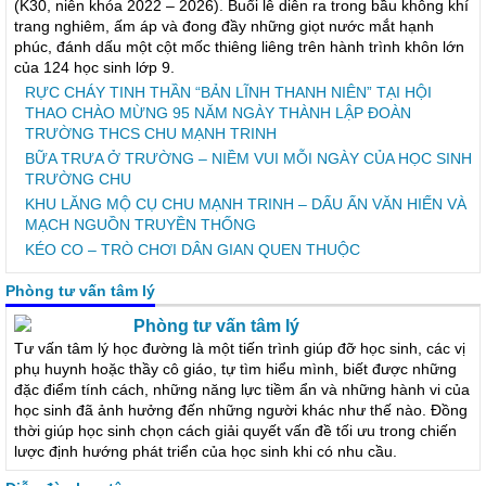
(K30, niên khóa 2022 – 2026). Buổi lễ diễn ra trong bầu không khí
trang nghiêm, ấm áp và đong đầy những giọt nước mắt hạnh
phúc, đánh dấu một cột mốc thiêng liêng trên hành trình khôn lớn
của 124 học sinh lớp 9.
RỰC CHÁY TINH THẦN “BẢN LĨNH THANH NIÊN” TẠI HỘI
THAO CHÀO MỪNG 95 NĂM NGÀY THÀNH LẬP ĐOÀN
TRƯỜNG THCS CHU MẠNH TRINH
BỮA TRƯA Ở TRƯỜNG – NIỀM VUI MỖI NGÀY CỦA HỌC SINH
TRƯỜNG CHU
KHU LĂNG MỘ CỤ CHU MẠNH TRINH – DẤU ẤN VĂN HIẾN VÀ
MẠCH NGUỒN TRUYỀN THỐNG
KÉO CO – TRÒ CHƠI DÂN GIAN QUEN THUỘC
Phòng tư vấn tâm lý
Phòng tư vấn tâm lý
Tư vấn tâm lý học đường là một tiến trình giúp đỡ học sinh, các vị
phụ huynh hoặc thầy cô giáo, tự tìm hiểu mình, biết được những
đặc điểm tính cách, những năng lực tiềm ẩn và những hành vi của
học sinh đã ảnh hưởng đến những người khác như thế nào. Đồng
thời giúp học sinh chọn cách giải quyết vấn đề tối ưu trong chiến
lược định hướng phát triển của học sinh khi có nhu cầu.