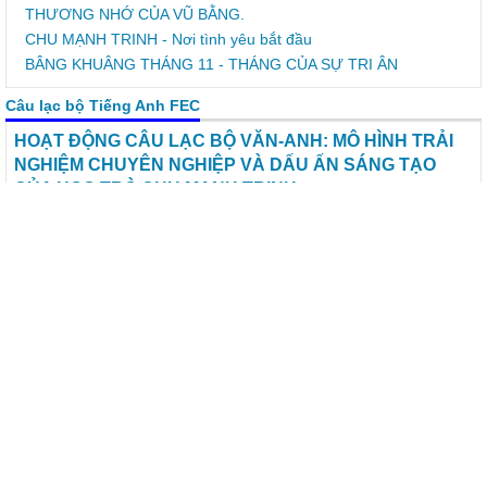
THƯƠNG NHỚ CỦA VŨ BẰNG.
CHU MẠNH TRINH - Nơi tình yêu bắt đầu
BÂNG KHUÂNG THÁNG 11 - THÁNG CỦA SỰ TRI ÂN
Câu lạc bộ Tiếng Anh FEC
HOẠT ĐỘNG CÂU LẠC BỘ VĂN-ANH: MÔ HÌNH TRẢI
NGHIỆM CHUYÊN NGHIỆP VÀ DẤU ẤN SÁNG TẠO
CỦA HỌC TRÒ CHU MẠNH TRINH
Chiều ngày 13/4/2026, buổi ngoại khóa liên môn giữa CLB Văn
học và CLB Tiếng Anh với chủ đề "Dấu ấn văn hóa: Gìn giữ tinh
hoa – Thổi hồn sáng tạo" đã tưng bừng diễn ra tại nhà đa năng.
Buổi ngoại khoá đã mang đến một mô hình trải nghiệm mới mẻ,
chuyên nghiệp và đầy cảm hứng cho các thành viên của 2 CLB.
SẮC MÀU TUỔI THƠ – HOẠT ĐỘNG TRẢI NGHIỆM SÔI NỔI
CỦA CLB ANH VÀ CLB VĂN TRƯỜNG THCS CHU MẠNH TRINH
CLB TIẾNG ANH VỚI CUỘC THI “ ĐẤU TRƯỜNG ANH NGỮ
2024”
KẾ HOẠCH HOẠT ĐỘNG CỦA CÂU LẠC BỘ TIẾNG ANH CHU
MANH TRINH FUNNY ENGLISH CLUB Năm học: 2024 -2025
CÂU LẠC BỘ TIẾNG ANH TÂM LÝ CHU MẠNH TRINH