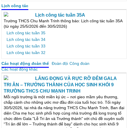
Lịch công tác
Lịch công tác tuần 35A
Trường THCS Chu Mạnh Trinh thông báo: Lịch công tác tuần 35A
(từ ngày 25/5/2026 đến 30/5/2026)
Lịch công tác tuần 35
Lịch công tác tuần 34
Lịch công tác tuần 33
Lịch công tác tuần 32
Các hoạt động đoàn thể
Đoàn đội
Công đoàn
Các hoạt động khác
LẮNG ĐỌNG VÀ RỰC RỠ ĐÊM GALA
TRI ÂN – TRƯỞNG THÀNH CỦA HỌC SINH KHỐI 9
TRƯỜNG THCS CHU MẠNH TRINH
Mỗi ngôi trường là một miền ký ức – nơi gieo mầm yêu thương,
chắp cánh cho những ước mơ đầu đời của tuổi học trò. Tối ngày
30/5/2026, tại nhà đa năng trường THCS Chu Mạnh Trinh, Ban đại
diện Cha mẹ học sinh phối hợp cùng nhà trường đã long trọng tổ
chức đêm Gala "Lễ Tri ân và Trưởng thành" với chủ đề xuyên suốt
“Tri ân để lớn – Trưởng thành để bay” dành cho học sinh khối 9