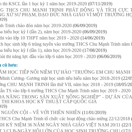
h thi KSCL lần 1 học kỳ 1 năm học 2019-2020
(07/11/2019)
G THCS CHU MẠNH TRINH PHÁT ĐỘNG VÀ TÍCH CỰC 
NG XỬ SƯ PHẠM, ĐẠO ĐỨC NHÀ GIÁO VÌ MỘT TRƯỜNG H
019)
h Trinh chào đón năm học 2019-2020
(06/09/2019)
a biểu học kỳ I (lần 2), năm học 2019-2020
(06/09/2019)
thi vào lớp 10 THPT năm học 2019 - 2020
(14/06/2019)
h học sinh lớp 6 trúng tuyển vào trường THCS Chu Mạnh Trinh năm 
a biểu học kỳ I (lần 1), năm học 2019-2020
(17/08/2019)
bài thi năng lực đầu vào lớp 6 năm học 2019 - 2020
(06/06/2019)
n cũ hơn:
ĂM HỌC TIẾP NỐI NIỀM TỰ HÀO "TRƯỜNG EM CHU MẠNH 
Minh Cương- Gương mặt học sinh tiêu biểu năm học 2018-2019
(22/0
ưởng CHU MẠNH TRINH lần thứ VII, năm học 2018 - 2019
(18/05/2
ẫn TS vào lớp 6 trường THCS Chu Mạnh Trinh năm học 2019 - 2020
ĐA NĂNG TRONG SẢN XUẤT NÔNG NGHIỆP” - DỰ ÁN CỦA
I THI KHOA HỌC KỸ THUẬT CẤP QUỐC GIA
019)
 NGUỒN CỘI – VỀ VỚI THIÊN NHIÊN
(11/01/2019)
THCS Chu Mạnh Trinh tổ chức các hoạt động chào mừng 22/12/2018
NH KỶ NIỆM 36 NĂM NGÀY NHÀ GIÁO VIỆT NAM 20/11
(22/1
T 3 CLB-NGÀY HỘI LỚN CỦA HỌC SINH TRƯỜNG CHU
(17/1