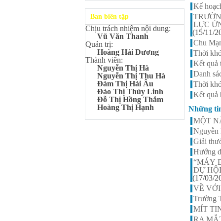
Kangaroo – IKMC 2020
Kế hoạc
Bùi Quang Minh - Lớp 9A3
TRƯỜN
Ban biên tập
Giải Ba kỳ thi chọn HSG cấp
LỰC Ứ
Chịu trách nhiệm nội dung:
tỉnh môn Toán.
(15/11/2
Vũ Văn Thanh
Đinh Anh Thư - Lớp 9A3
Chu Mạn
Quản trị:
Giải Nhì kỳ thi chọn HSG cấp
Hoàng Hải Dương
Thời khó
tỉnh môn Sinh học.
Thành viên:
Kết quả 
Nguyễn Thị Hà
Chu Quang Lượng - Lớp
Danh sác
Nguyễn Thị Thu Hà
9A3
Đàm Thị Hải Âu
Thời khó
Giải Ba kỳ thi chọn HSG cấp
Đào Thị Thùy Linh
tỉnh môn Toán.
Kết quả 
Đỗ Thị Hồng Thắm
Lê Minh Chiến- Lớp 9A3
Hoàng Thị Hạnh
Những ti
Giải Ba kỳ thi chọn HSG cấp
MỘT N
tỉnh môn Sinh học.
Nguyễn 
Đào Thu Hiền - Lớp 9A1
Giải th
Giải Ba kỳ thi chọn HSG cấp
tỉnh môn Tiếng Anh.
Hướng d
“MÁY 
Nguyễn Mạnh Dũng - Lớp
DỰ HỘ
6A1
(17/03/2
Đạt TOP 5% học sinh xuất sắc
Toàn quốc Kỳ thi Toán Quốc
VỀ VỚI
tế Kangaroo – IKMC 2021
Trường 
Nguyễn Lê Bảo Ngọc - Lớp
MÍT TI
6A2
RA MẮ