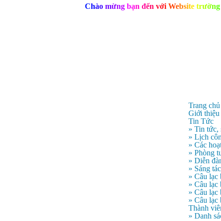
C
h
à
o
m
ừ
n
g
b
ạ
n
đ
ế
n
v
ớ
i
W
e
b
s
i
t
e
t
r
ư
ờ
n
g
Trang chủ
Giới thiệu
Tin Tức
» Tin tức,
» Lịch côn
» Các hoạ
» Phòng t
» Diễn đà
» Sáng tá
» Câu lạc
» Câu lạ
» Câu lạc
» Câu lạc
Thành viê
» Danh sá