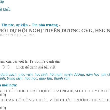
hập
ý
t khẩu
»
Tin tức, sự kiện
»
Tin nhà trường
»
MỜI DỰ HỘI NGHỊ TUYÊN DƯƠNG GVG, HSG N
06/2019 09:19 | Đã xem: 3975
ểm của bài viết là: 19 trong 9 đánh giá
Click để đánh giá bài viết
:
danh sách
,
giáo viên
,
học sinh
,
hội nghị
,
tuyên dương
,
năm học
,
ghi c
sinh
,
trung kiên
,
hóa học
,
giao lưu
,
thanh vân
n mới hơn:
ẠCH TỔ CHỨC HOẠT ĐỘNG TRẢI NGHIỆM CHỦ ĐỀ “ HALLO
019)
GHỊ CÁN BỘ CÔNG CHỨC, VIÊN CHỨC TRƯỜNG THCS CHU
019)