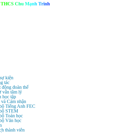
T
H
C
S
C
h
u
M
ạ
n
h
T
r
i
n
h
 sự kiện
g tác
t động đoàn thể
ư vấn tâm lý
n học tập
c và Cảm nhận
 bộ Tiếng Anh FEC
c bộ STEM
 bộ Toán học
 bộ Văn học
n
ch thành viên