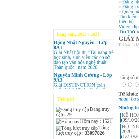
» Đăng n
» Đăng k
» Quên mậ
Tìm kiếm
Liên hệ
Video clip
Tin Tức
Bảng vàng 2020 - 2021
GIẤY 
Đặng Nhật Nguyên - Lớp
Thứ bảy - 01/
8A1
Giải Nhất hội thi "Tài năng trẻ
học sinh, sinh viên các cơ sở
đào tạo văn hóa nghệ thuật
Toàn quốc" năm 2020
Nguyễn Minh Cương - Lớp
Tổng số đi
9A3
Giải DISTINCTION toàn
quốc Kỳ thi Toán Quốc tế
Từ khóa
Kangaroo – IKMC 2020
nhàn
,
ba 
Thống kê
Nguyễn Minh Cương - Lớp
9A3
Những ti
Đang truy
Giải Ba kỳ thi chọn HSG cấp
cập : 29
KẾ HO
tỉnh môn Toán.
(09/10/2
Hôm nay : 1521
Bùi Quang Minh - Lớp 9A3
HỘI N
Tổng
Giải DISTINCTION Toàn
2020
lượt truy cập :
33097826
quốc Kỳ thi Toán Quốc tế
(12/10/2