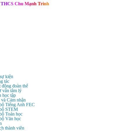
T
H
C
S
C
h
u
M
ạ
n
h
T
r
i
n
h
 sự kiện
g tác
t động đoàn thể
ư vấn tâm lý
n học tập
c và Cảm nhận
 bộ Tiếng Anh FEC
c bộ STEM
 bộ Toán học
 bộ Văn học
n
ch thành viên