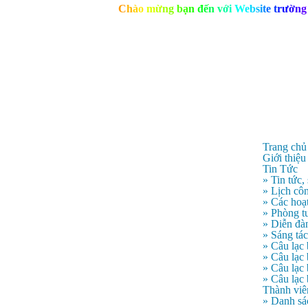
C
h
à
o
m
ừ
n
g
b
ạ
n
đ
ế
n
v
ớ
i
W
e
b
s
i
t
e
t
r
ư
ờ
n
g
Trang chủ
Giới thiệu
Tin Tức
» Tin tức,
» Lịch côn
» Các hoạ
» Phòng t
» Diễn đà
» Sáng tá
» Câu lạc
» Câu lạ
» Câu lạc
» Câu lạc
Thành viê
» Danh sá