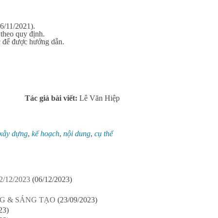
(6/11/2021).
 theo quy định.
ức để được hướng dẫn.
Tác giả bài viết:
Lê Văn Hiệp
xây dựng
,
kế hoạch
,
nội dung
,
cụ thể
2/12/2023
(06/12/2023)
HỐNG & SÁNG TẠO
(23/09/2023)
23)