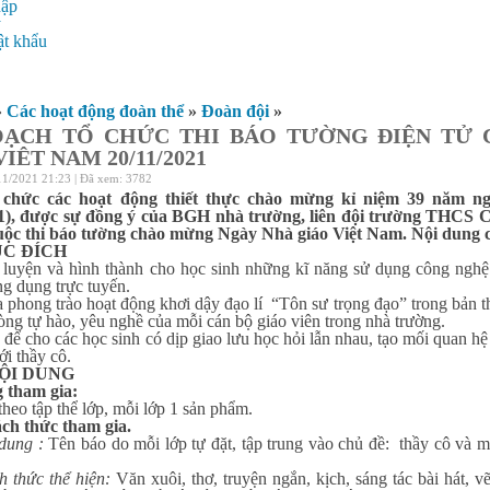
hập
ý
t khẩu
»
Các hoạt động đoàn thể
»
Đoàn đội
»
OẠCH TỔ CHỨC THI BÁO TƯỜNG ĐIỆN TỬ
IÊT NAM 20/11/2021
11/2021 21:23 | Đã xem: 3782
chức các hoạt động thiết thực chào mừng kỉ niệm 39 năm ng
21), được sự đồng ý của BGH nhà trường, liên đội trường THCS
uộc thi báo tường chào mừng Ngày Nhà giáo Việt Nam. Nội dung c
C ĐÍCH
luyện và hình thành cho học sinh những kĩ năng sử dụng công nghệ 
ng dụng trực tuyến.
phong trào hoạt động khơi dậy đạo lí “Tôn sư trọng đạo” trong bản thâ
lòng tự hào, yêu nghề của mỗi cán bộ giáo viên trong nhà trường.
 để cho các học sinh có dịp giao lưu học hỏi lẫn nhau, tạo mối quan hệ 
ới thầy cô.
ỘI DUNG
 tham gia:
heo tập thể lớp, mỗi lớp 1 sản phẩm.
 thức tham gia.
ng :
Tên báo do mỗi lớp tự đặt, tập trung vào chủ đề: thầy cô và m
ức thể hiện:
Văn xuôi, thơ, truyện ngắn, kịch, sáng tác bài hát, v