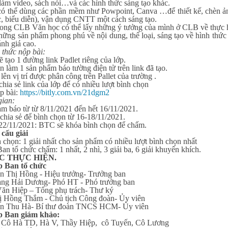
làm video, sách nói…và các hình thức sáng tạo khác.
ó thể dùng các phần mềm như Powpoint, Canva …để thiết kế, chèn ảnh
c, biểu diễn), vận dụng CNTT một cách sáng tạo.
rong CLB Văn học có thể lấy những ý tưởng của mình ở CLB về thực h
ng sản phẩm phong phú về nội dung, thể loại, sáng tạo về hình thức t
nh giá cao.
ức nộp bài:
ẽ tạo 1 đường link Padlet riêng của lớp.
n làm 1 sản phẩm báo tường điện tử trên link đã tạo.
 lên vị trí được phân công trên Pallet của trường .
 chia sẻ link của lớp để có nhiều lượt bình chọn
p bài:
https://bitly.com.vn/21dgm2
ian:
àm báo từ từ 8/11/2021 đến hết 16/11/2021.
chia sẻ để bình chọn từ 16-18/11/2021.
22/11/2021: BTC sẽ khóa bình chọn để chấm.
u giải
h chọn: 1 giải nhất cho sản phẩm có nhiều lượt bình chọn nhất
Ban tổ chức chấm: 1 nhất, 2 nhì, 3 giải ba, 6 giải khuyến khích.
C THỰC HIỆN.
p Ban tổ chức
 Thị Hồng - Hiệu trưởng- Trưởng ban
ng Hải Dương- Phó HT - Phó trưởng ban
ăn Hiệp – Tổng phụ trách- Thư ký
 Hồng Thắm - Chủ tịch Công đoàn- Ủy viên
n Thu Hà- Bí thư đoàn TNCS HCM- Ủy viên
p Ban giám khảo:
 Cô Hà TD, Hà V, Thầy Hiệp, cô Tuyến, Cô Lương