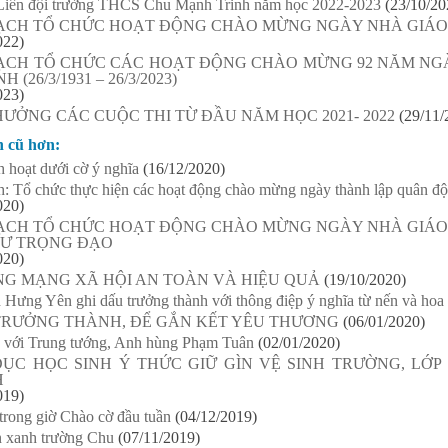
 Liên đội trường THCS Chu Mạnh Trinh năm học 2022-2023
(23/10/20
ẠCH TỔ CHỨC HOẠT ĐỘNG CHÀO MỪNG NGÀY NHÀ GIÁO VI
022)
ẠCH TỔ CHỨC CÁC HOẠT ĐỘNG CHÀO MỪNG 92 NĂM NG
H (26/3/1931 – 26/3/2023)
023)
HƯỞNG CÁC CUỘC THI TỪ ĐẦU NĂM HỌC 2021- 2022
(29/11/
n cũ hơn:
h hoạt dưới cờ ý nghĩa
(16/12/2020)
: Tổ chức thực hiện các hoạt động chào mừng ngày thành lập quân đ
020)
ẠCH TỔ CHỨC HOẠT ĐỘNG CHÀO MỪNG NGÀY NHÀ GIÁO VI
 SƯ TRỌNG ĐẠO
020)
NG MẠNG XÃ HỘI AN TOÀN VÀ HIỆU QUẢ
(19/10/2020)
 Hưng Yên ghi dấu trưởng thành với thông điệp ý nghĩa từ nến và hoa
 TRƯỞNG THÀNH, ĐỂ GẮN KẾT YÊU THƯƠNG
(06/01/2020)
u với Trung tướng, Anh hùng Phạm Tuân
(02/01/2020)
DỤC HỌC SINH Ý THỨC GIỮ GÌN VỆ SINH TRƯỜNG, LỚ
H
019)
trong giờ Chào cờ đầu tuần
(04/12/2019)
n xanh trường Chu
(07/11/2019)