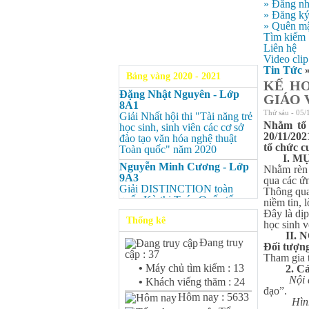
» Đăng n
» Đăng k
» Quên mậ
Tìm kiếm
Liên hệ
Video clip
Tin Tức
Bảng vàng 2020 - 2021
KẾ H
Đặng Nhật Nguyên - Lớp
GIÁO V
8A1
Thứ sáu - 05/
Giải Nhất hội thi "Tài năng trẻ
Nhằm tổ 
học sinh, sinh viên các cơ sở
20/11/20
đào tạo văn hóa nghệ thuật
tổ chức c
Toàn quốc" năm 2020
I. MỤ
Nguyễn Minh Cương - Lớp
Nhằm rèn 
9A3
qua các ứ
Giải DISTINCTION toàn
Thông qua 
quốc Kỳ thi Toán Quốc tế
niềm tin, 
Kangaroo – IKMC 2020
Đây là dịp
Thống kê
học sinh v
Nguyễn Minh Cương - Lớp
II. N
9A3
Đang truy
Đối tượng
Giải Ba kỳ thi chọn HSG cấp
cập : 37
Tham gia t
tỉnh môn Toán.
•
Máy chủ tìm kiếm : 13
2. Cách
Bùi Quang Minh - Lớp 9A3
Nội du
•
Khách viếng thăm : 24
Giải DISTINCTION Toàn
đạo”.
Hôm nay : 5633
quốc Kỳ thi Toán Quốc tế
Hình th