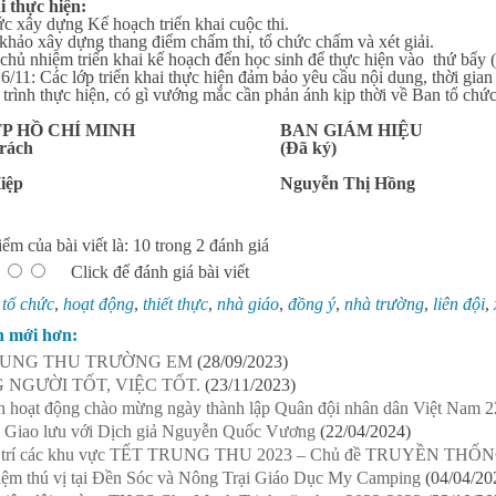
i thực hiện:
c xây dựng Kế hoạch triển khai cuộc thi.
khảo xây dựng thang điểm chấm thi, tổ chức chấm và xét giải.
chủ nhiệm triển khai kế hoạch đến học sinh để thực hiện vào thứ bẩy 
/11: Các lớp triển khai thực hiện đảm bảo yêu cầu nội dung, thời gian
trình thực hiện, có gì vướng mắc cần phản ánh kịp thời về Ban tổ ch
P HỒ CHÍ MINH
BAN GIÁM HIỆU
rách
(Đã ký)
iệp
Nguyễn Thị Hồng
ểm của bài viết là: 10 trong 2 đánh giá
Click để đánh giá bài viết
:
tổ chức
,
hoạt động
,
thiết thực
,
nhà giáo
,
đồng ý
,
nhà trường
,
liên đội
,
n mới hơn:
RUNG THU TRƯỜNG EM
(28/09/2023)
NGƯỜI TỐT, VIỆC TỐT.
(23/11/2023)
 hoạt động chào mừng ngày thành lập Quân đội nhân dân Việt Nam 2
- Giao lưu với Dịch giả Nguyễn Quốc Vương
(22/04/2024)
vị trí các khu vực TẾT TRUNG THU 2023 – Chủ đề TRUYỀN T
iệm thú vị tại Đền Sóc và Nông Trại Giáo Dục My Camping
(04/04/20