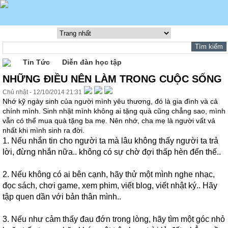
Tin Tức
Diễn đàn học tập
NHỮNG ĐIỀU NÊN LÀM TRONG CUỘC SỐNG
Chủ nhật - 12/10/2014 21:31
Nhớ kỹ ngày sinh của người mình yêu thương, đó là gia đình và cả
chính mình. Sinh nhật mình không ai tặng quà cũng chẳng sao, mình
vẫn có thể mua quà tặng ba mẹ. Nên nhớ, cha mẹ là người vất vả
nhất khi mình sinh ra đời.
1. Nếu nhắn tin cho người ta mà lâu không thấy người ta trả
lời, đừng nhắn nữa.. không có sự chờ đợi thấp hèn đến thế..
2. Nếu không có ai bên cạnh, hãy thử một mình nghe nhạc,
đọc sách, chơi game, xem phim, viết blog, viết nhật ký.. Hãy
tập quen dần với bản thân mình..
3. Nếu như cảm thấy đau đớn trong lòng, hãy tìm một góc nhỏ