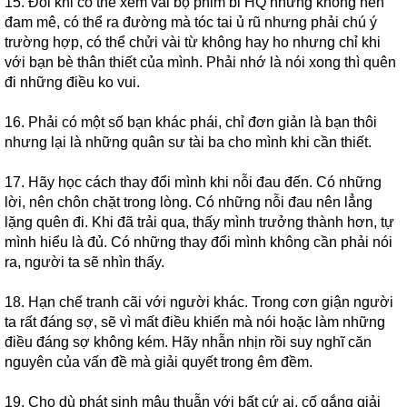
15. Đôi khi có thể xem vài bộ phim bi HQ nhưng không nên
đam mê, có thể ra đường mà tóc tai ủ rũ nhưng phải chú ý
trường hợp, có thể chửi vài từ không hay ho nhưng chỉ khi
với bạn bè thân thiết của mình. Phải nhớ là nói xong thì quên
đi những điều ko vui.
16. Phải có một số bạn khác phái, chỉ đơn giản là bạn thôi
nhưng lại là những quân sư tài ba cho mình khi cần thiết.
17. Hãy học cách thay đổi mình khi nỗi đau đến. Có những
lời, nên chôn chặt trong lòng. Có những nỗi đau nên lẳng
lặng quên đi. Khi đã trải qua, thấy mình trưởng thành hơn, tự
mình hiểu là đủ. Có những thay đổi mình không cần phải nói
ra, người ta sẽ nhìn thấy.
18. Hạn chế tranh cãi với người khác. Trong cơn giận người
ta rất đáng sợ, sẽ vì mất điều khiển mà nói hoặc làm những
điều đáng sợ không kém. Hãy nhẫn nhịn rồi suy nghĩ căn
nguyên của vấn đề mà giải quyết trong êm đềm.
19. Cho dù phát sinh mâu thuẫn với bất cứ ai, cố gắng giải