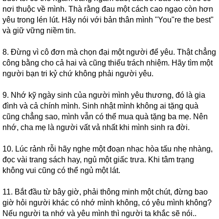
nơi thuộc về mình. Thà rằng đau một cách cao ngạo còn hơn
yêu trong lén lút. Hãy nói với bản thân mình "You"re the best"
và giữ vững niềm tin.
8. Đừng vì cô đơn mà chọn đại một người để yêu. Thật chẳng
công bằng cho cả hai và cũng thiếu trách nhiệm. Hãy tìm một
người bạn tri kỷ chứ không phải người yêu.
9. Nhớ kỹ ngày sinh của người mình yêu thương, đó là gia
đình và cả chính mình. Sinh nhật mình không ai tặng quà
cũng chẳng sao, mình vẫn có thể mua quà tặng ba mẹ. Nên
nhớ, cha mẹ là người vất vả nhất khi mình sinh ra đời.
10. Lúc rảnh rỗi hãy nghe một đoạn nhạc hòa tấu nhẹ nhàng,
đọc vài trang sách hay, ngủ một giấc trưa. Khi tâm trạng
không vui cũng có thể ngủ một lát.
11. Bắt đầu từ bây giờ, phải thông minh một chút, đừng bao
giờ hỏi người khác có nhớ mình không, có yêu mình không?
Nếu người ta nhớ và yêu mình thì người ta khắc sẽ nói..