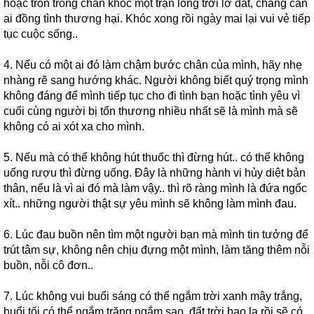
hoặc trốn trong chăn khóc một trận long trời lở đất, chẳng cần
ai đồng tình thương hại. Khóc xong rồi ngày mai lại vui vẻ tiếp
tục cuộc sống..
4. Nếu có một ai đó làm chậm bước chân của mình, hãy nhẹ
nhàng rẽ sang hướng khác. Người không biết quý trọng mình
không đáng để mình tiếp tục cho đi tình bạn hoặc tình yêu vì
cuối cùng người bị tổn thương nhiều nhất sẽ là mình mà sẽ
không có ai xót xa cho mình.
5. Nếu mà có thể không hút thuốc thì đừng hút.. có thể không
uống rượu thì đừng uống. Đây là những hành vi hủy diệt bản
thân, nếu là vì ai đó mà làm vậy.. thì rõ ràng mình là đứa ngốc
xít.. những người thật sự yêu mình sẽ không làm mình đau.
6. Lúc đau buồn nên tìm một người bạn mà mình tin tưởng để
trút tâm sự, không nên chịu đựng một mình, làm tăng thêm nỗi
buồn, nỗi cô đơn..
7. Lúc không vui buổi sáng có thể ngắm trời xanh mây trắng,
buổi tối có thể ngắm trăng ngắm sao, đất trời bao la rồi sẽ có