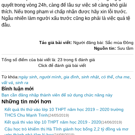
quyết trong vòng 24h, càng để lâu sự việc sẽ càng khó giải
thích. Nếu trong phạm vi chấp nhận được hãy xin lỗi trước.
Ngẫu nhiên làm người xấu trước cũng ko phải là việc quá tệ
đâu.
Tác giả bài viết:
Người đăng bài: Sắc mùa Đông
Nguồn tin:
Sưu tầm
Tổng số điểm của bài viết là: 23 trong 6 đánh giá
Click để đánh giá bài viết
Từ khóa:
ngày sinh
,
người mình
,
gia đình
,
sinh nhật
,
có thể
,
cha mẹ
,
vất vả
,
sinh ra
Bình luận mới
Bạn cần đăng nhập thành viên để sử dụng chức năng này
Những tin mới hơn
Kết quả thi thử vào lớp 10 THPT năm học 2019 – 2020 trường
THCS Chu Mạnh Trinh
(24/05/2019)
Kết quả thi vào lớp 10 THPT năm học 2019 - 2020
(14/06/2019)
Cậu học trò khiếm thị Hà Tĩnh giành học bổng 2,2 tỷ đồng và mơ
ước thành nhà tâm lý học