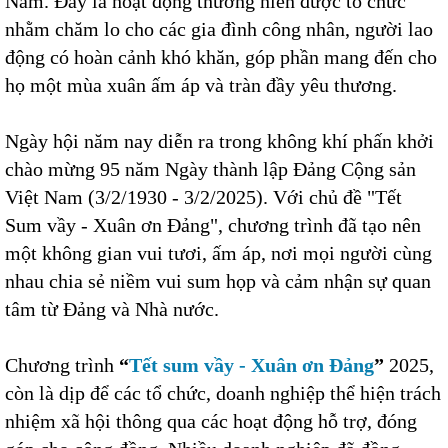
Nam. Đây là hoạt động thường niên được tổ chức
nhằm chăm lo cho các gia đình công nhân, người lao
động có hoàn cảnh khó khăn, góp phần mang đến cho
họ một mùa xuân ấm áp và tràn đầy yêu thương.
Ngày hội năm nay diễn ra trong không khí phấn khởi
chào mừng 95 năm Ngày thành lập Đảng Cộng sản
Việt Nam (3/2/1930 - 3/2/2025). Với chủ đề "Tết
Sum vầy - Xuân ơn Đảng", chương trình đã tạo nên
một không gian vui tươi, ấm áp, nơi mọi người cùng
nhau chia sẻ niềm vui sum họp và cảm nhận sự quan
tâm từ Đảng và Nhà nước.
Chương trình
“
Tết sum vầy - Xuân ơn Đảng
”
2025,
còn là dịp để các tổ chức, doanh nghiệp thể hiện trách
nhiệm xã hội thông qua các hoạt động hỗ trợ, đóng