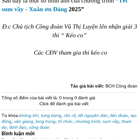
Sau đây là một số hình ảnh của chương trình
“
Tết
sum vầy - Xuân ơn Đảng
2025”
Đ.c Chủ tịch Công đoàn Vũ Thị Luyện lên nhận giải 3
thi “ Kéo co”
Các CĐV tham gia thi kéo co
Tác giả bài viết:
BCH Công đoàn
Tổng số điểm của bài viết là: 0 trong 0 đánh giá
Click để đánh giá bài viết
Từ khóa:
không khí
,
tưng bừng
,
rộn rã
,
tết nguyên đán
,
liên đoàn
,
lao
động
,
văn giang
,
long trọng
,
tổ chức
,
chương trình
,
sum vầy
,
tham
dự
,
lãnh đạo
,
công đoàn
Bình luận mới