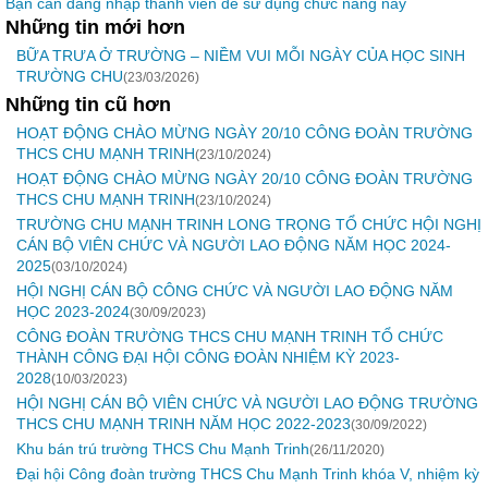
Bạn cần đăng nhập thành viên để sử dụng chức năng này
Những tin mới hơn
BỮA TRƯA Ở TRƯỜNG – NIỀM VUI MỖI NGÀY CỦA HỌC SINH
TRƯỜNG CHU
(23/03/2026)
Những tin cũ hơn
HOẠT ĐỘNG CHÀO MỪNG NGÀY 20/10 CÔNG ĐOÀN TRƯỜNG
THCS CHU MẠNH TRINH
(23/10/2024)
HOẠT ĐỘNG CHÀO MỪNG NGÀY 20/10 CÔNG ĐOÀN TRƯỜNG
THCS CHU MẠNH TRINH
(23/10/2024)
TRƯỜNG CHU MẠNH TRINH LONG TRỌNG TỔ CHỨC HỘI NGHỊ
CÁN BỘ VIÊN CHỨC VÀ NGƯỜI LAO ĐỘNG NĂM HỌC 2024-
2025
(03/10/2024)
HỘI NGHỊ CÁN BỘ CÔNG CHỨC VÀ NGƯỜI LAO ĐỘNG NĂM
HỌC 2023-2024
(30/09/2023)
CÔNG ĐOÀN TRƯỜNG THCS CHU MẠNH TRINH TỔ CHỨC
THÀNH CÔNG ĐẠI HỘI CÔNG ĐOÀN NHIỆM KỲ 2023-
2028
(10/03/2023)
HỘI NGHỊ CÁN BỘ VIÊN CHỨC VÀ NGƯỜI LAO ĐỘNG TRƯỜNG
THCS CHU MẠNH TRINH NĂM HỌC 2022-2023
(30/09/2022)
Khu bán trú trường THCS Chu Mạnh Trinh
(26/11/2020)
Đại hội Công đoàn trường THCS Chu Mạnh Trinh khóa V, nhiệm kỳ