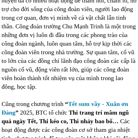
huyện đã có nhiều hoạt động để thăm hỏi, chăm lo, hỗ
trợ cho đời sống của công đoàn viên, người lao động
trong cơ quan, đơn vị mình về cả vật chất lẫn tinh
thần. Công đoàn trường Chu Mạnh Trinh là một trong
những đơn vị luôn đi đầu trong các phong trào của
công đoàn ngành, luôn quan tâm, hỗ trợ kịp thời các
công đoàn viên trong nhà trường. Sự quan tâm, cổ vũ
to lớn của các đồng chí lãnh đạo công đoàn các cấp là
nguồn cổ vũ, động viên rất lớn, giúp các công đoàn
viên hoàn thành tốt nhiệm vụ của mình trong lao
đông, học tập.
Cũng trong chương trình
“
Tết sum vầy - Xuân ơn
Đảng
”
2025, BTC tổ chức
Thi trang trí mâm ngũ
quả ngày Tết, Thi kéo co, Thi nhảy bao bố…
Các
hoạt động được các công đoàn cơ sở tham gia nhiệt