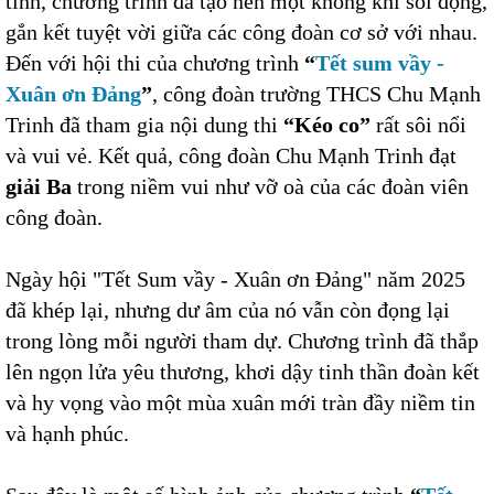
tình, chương trình đã tạo nên một không khí sôi động,
gắn kết tuyệt vời giữa các công đoàn cơ sở với nhau.
Đến với hội thi của chương trình
“
Tết sum vầy -
Xuân ơn Đảng
”
, công đoàn trường THCS Chu Mạnh
Trinh đã tham gia nội dung thi
“Kéo co”
rất sôi nổi
và vui vẻ. Kết quả, công đoàn Chu Mạnh Trinh đạt
giải Ba
trong niềm vui như vỡ oà của các đoàn viên
công đoàn.
Ngày hội "Tết Sum vầy - Xuân ơn Đảng" năm 2025
đã khép lại, nhưng dư âm của nó vẫn còn đọng lại
trong lòng mỗi người tham dự. Chương trình đã thắp
lên ngọn lửa yêu thương, khơi dậy tinh thần đoàn kết
và hy vọng vào một mùa xuân mới tràn đầy niềm tin
và hạnh phúc.