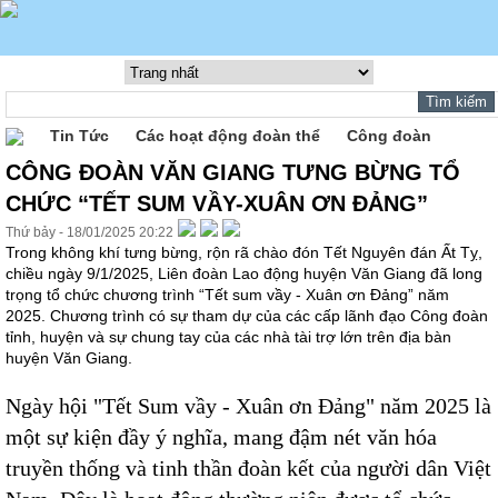
Tin Tức
Các hoạt động đoàn thể
Công đoàn
CÔNG ĐOÀN VĂN GIANG TƯNG BỪNG TỔ
CHỨC “TẾT SUM VẦY-XUÂN ƠN ĐẢNG”
Thứ bảy - 18/01/2025 20:22
Trong không khí tưng bừng, rộn rã chào đón Tết Nguyên đán Ất Tỵ,
chiều ngày 9/1/2025, Liên đoàn Lao động huyện Văn Giang đã long
trọng tổ chức chương trình “Tết sum vầy - Xuân ơn Đảng” năm
2025. Chương trình có sự tham dự của các cấp lãnh đạo Công đoàn
tỉnh, huyện và sự chung tay của các nhà tài trợ lớn trên địa bàn
huyện Văn Giang.
Ngày hội "Tết Sum vầy - Xuân ơn Đảng" năm 2025 là
một sự kiện đầy ý nghĩa, mang đậm nét văn hóa
truyền thống và tinh thần đoàn kết của người dân Việt