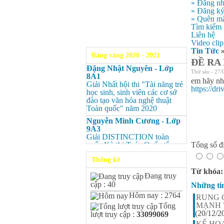
» Đăng n
» Đăng k
» Quên mậ
Tìm kiếm
Liên hệ
Video clip
Tin Tức
Bảng vàng 2020 - 2021
ĐỀ RA
Đặng Nhật Nguyên - Lớp
Thứ sáu - 27/
8A1
em hãy nhá
Giải Nhất hội thi "Tài năng trẻ
https://
học sinh, sinh viên các cơ sở
đào tạo văn hóa nghệ thuật
Toàn quốc" năm 2020
Nguyễn Minh Cương - Lớp
9A3
Giải DISTINCTION toàn
quốc Kỳ thi Toán Quốc tế
Tổng số đi
Kangaroo – IKMC 2020
Thống kê
Nguyễn Minh Cương - Lớp
Từ khóa
9A3
Đang truy
Giải Ba kỳ thi chọn HSG cấp
cập : 40
Những ti
tỉnh môn Toán.
Hôm nay : 2764
RUNG 
Bùi Quang Minh - Lớp 9A3
MẠNH 
Tổng
Giải DISTINCTION Toàn
(20/12/2
lượt truy cập :
33099069
quốc Kỳ thi Toán Quốc tế
KẾ HO