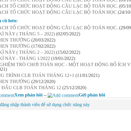
ẠCH TỔ CHỨC HOẠT ĐỘNG CÂU LẠC BỘ TOÁN HỌC.
(05/10
ẠCH TỔ CHỨC HOẠT ĐỘNG CÂU LẠC BỘ TOÁN HỌC
(24/10
n cũ hơn:
ẠCH TỔ CHỨC HOẠT ĐỘNG CÂU LẠC BỘ TOÁN HỌC.
(29/09
KÌ NÀY ( THÁNG 5 – 2022)
(02/05/2022)
HEN THƯỞNG
(20/03/2022)
HEN THƯỞNG
(17/02/2022)
KÌ NÀY ( THÁNG 2 – 2022)
(15/02/2022)
KÌ NÀY - THÁNG 1/2022
(19/01/2022)
GHIỆM TRÒ CHƠI TOÁN HỌC - MỘT HOẠT ĐỘNG BỔ ÍCH V
021)
G TRÌNH CLB TOÁN THÁNG 12+1
(11/01/2021)
HEN THƯỞNG
(29/12/2020)
 ĐẤU CLB TOÁN THÁNG 12
(25/12/2020)
Xem phản hồi
--
Gửi phản hồi
đăng nhập thành viên để sử dụng chức năng này