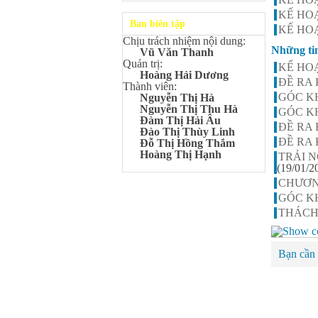
Kangaroo – IKMC 2020
KẾ HO
Bùi Quang Minh - Lớp 9A3
Ban biên tập
KẾ HO
Giải Ba kỳ thi chọn HSG cấp
Chịu trách nhiệm nội dung:
tỉnh môn Toán.
Những ti
Vũ Văn Thanh
Đinh Anh Thư - Lớp 9A3
Quản trị:
KẾ HO
Giải Nhì kỳ thi chọn HSG cấp
Hoàng Hải Dương
ĐỀ RA 
tỉnh môn Sinh học.
Thành viên:
GÓC K
Nguyễn Thị Hà
Chu Quang Lượng - Lớp
Nguyễn Thị Thu Hà
GÓC K
9A3
Đàm Thị Hải Âu
Giải Ba kỳ thi chọn HSG cấp
ĐỀ RA 
Đào Thị Thùy Linh
tỉnh môn Toán.
ĐỀ RA 
Đỗ Thị Hồng Thắm
Lê Minh Chiến- Lớp 9A3
Hoàng Thị Hạnh
TRẢI N
Giải Ba kỳ thi chọn HSG cấp
(19/01/2
tỉnh môn Sinh học.
CHƯƠN
Đào Thu Hiền - Lớp 9A1
GÓC K
Giải Ba kỳ thi chọn HSG cấp
THÁCH
tỉnh môn Tiếng Anh.
Nguyễn Mạnh Dũng - Lớp
6A1
Bạn cần 
Đạt TOP 5% học sinh xuất sắc
Toàn quốc Kỳ thi Toán Quốc
tế Kangaroo – IKMC 2021
Nguyễn Lê Bảo Ngọc - Lớp
6A2