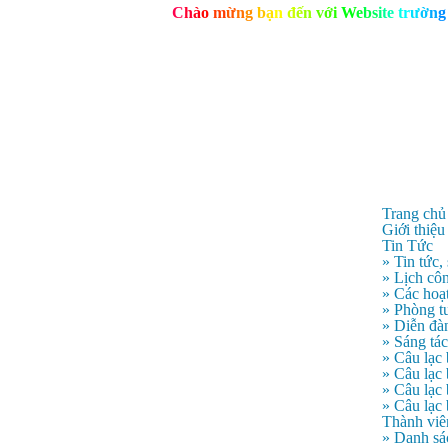
C
h
à
o
m
ừ
n
g
b
ạ
n
đ
ế
n
v
ớ
i
W
e
b
s
i
t
e
t
r
ư
ờ
n
g
Trang chủ
Giới thiệu
Tin Tức
» Tin tức,
» Lịch côn
» Các hoạ
» Phòng t
» Diễn đà
» Sáng tá
» Câu lạc
» Câu lạ
» Câu lạc
» Câu lạc
Thành viê
» Danh sá