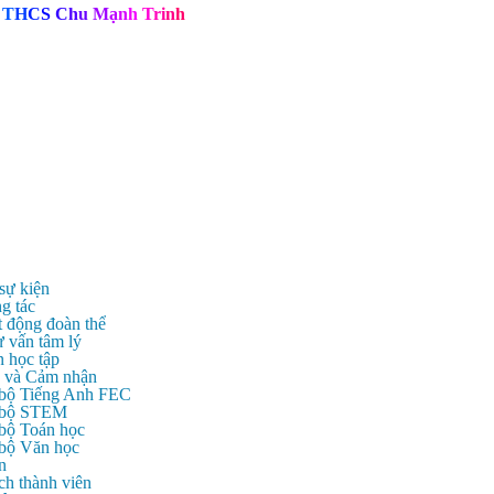
T
H
C
S
C
h
u
M
ạ
n
h
T
r
i
n
h
 sự kiện
g tác
t động đoàn thể
ư vấn tâm lý
n học tập
c và Cảm nhận
 bộ Tiếng Anh FEC
c bộ STEM
 bộ Toán học
 bộ Văn học
n
ch thành viên