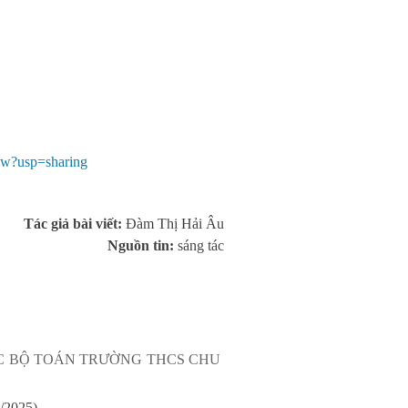
w?usp=sharing
Tác giả bài viết:
Đàm Thị Hải Âu
Nguồn tin:
sáng tác
C BỘ TOÁN TRƯỜNG THCS CHU
/2025)