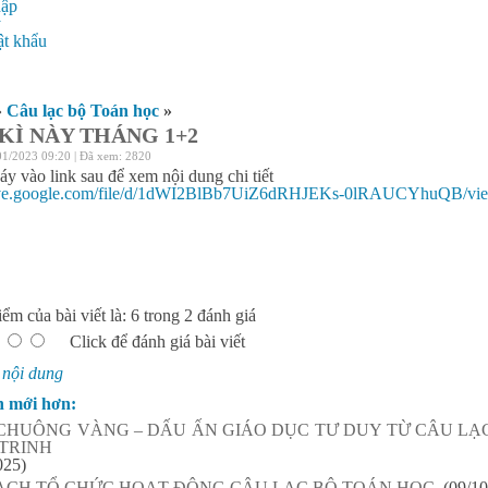
hập
ý
t khẩu
»
Câu lạc bộ Toán học
»
 KÌ NÀY THÁNG 1+2
01/2023 09:20 | Đã xem: 2820
y vào link sau để xem nội dung chi tiết
drive.google.com/file/d/1dWI2BlBb7UiZ6dRHJEKs-0lRAUCYhuQB/vie
ểm của bài viết là: 6 trong 2 đánh giá
Click để đánh giá bài viết
:
nội dung
n mới hơn:
CHUÔNG VÀNG – DẤU ẤN GIÁO DỤC TƯ DUY TỪ CÂU LẠ
TRINH
025)
ẠCH TỔ CHỨC HOẠT ĐỘNG CÂU LẠC BỘ TOÁN HỌC.
(09/10