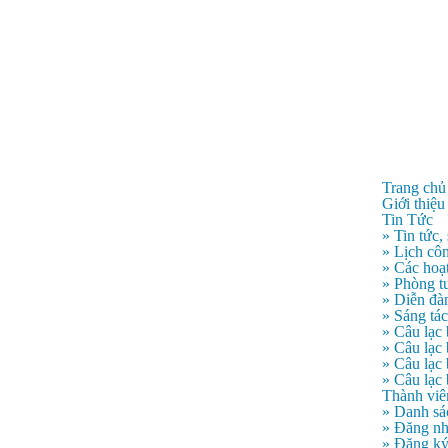
Trang chủ
Giới thiệu
Tin Tức
» Tin tức,
» Lịch côn
» Các hoạ
» Phòng t
» Diễn đà
» Sáng tá
» Câu lạc
» Câu lạ
» Câu lạc
» Câu lạc
Thành viê
» Danh sá
» Đăng n
» Đăng k