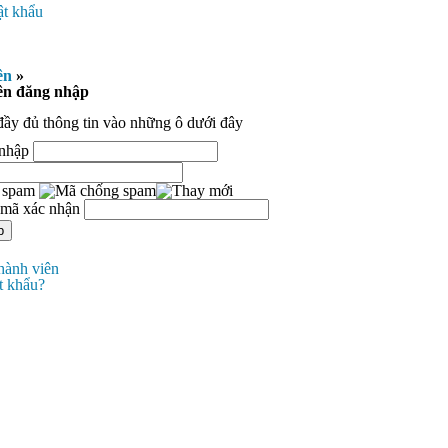
t khẩu
ên
»
ên đăng nhập
đầy đủ thông tin vào những ô dưới đây
 nhập
 spam
 mã xác nhận
hành viên
t khẩu?