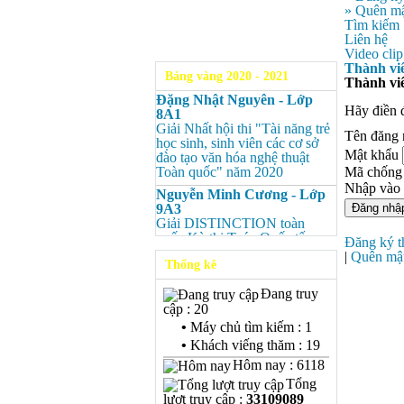
» Quên mậ
Tìm kiếm
Liên hệ
Video clip
Thành vi
Bảng vàng 2020 - 2021
Thành vi
Đặng Nhật Nguyên - Lớp
Hãy điền 
8A1
Giải Nhất hội thi "Tài năng trẻ
Tên đăng
học sinh, sinh viên các cơ sở
Mật khẩu
đào tạo văn hóa nghệ thuật
Toàn quốc" năm 2020
Mã chống
Nhập vào
Nguyễn Minh Cương - Lớp
9A3
Giải DISTINCTION toàn
quốc Kỳ thi Toán Quốc tế
Đăng ký t
Kangaroo – IKMC 2020
|
Quên mậ
Thống kê
Nguyễn Minh Cương - Lớp
9A3
Đang truy
Giải Ba kỳ thi chọn HSG cấp
cập : 20
tỉnh môn Toán.
•
Máy chủ tìm kiếm : 1
Bùi Quang Minh - Lớp 9A3
•
Khách viếng thăm : 19
Giải DISTINCTION Toàn
Hôm nay : 6118
quốc Kỳ thi Toán Quốc tế
Tổng
Kangaroo – IKMC 2020
lượt truy cập :
33109089