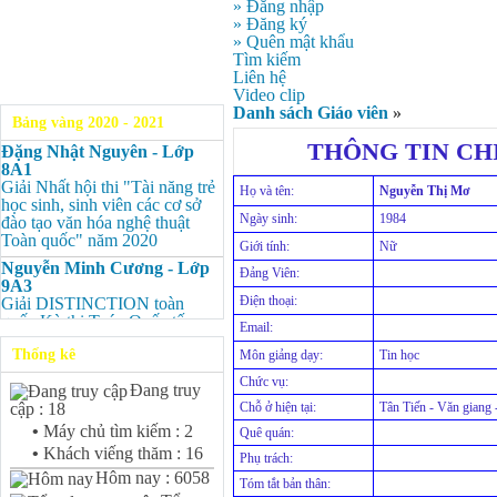
» Đăng nhập
» Đăng ký
» Quên mật khẩu
Tìm kiếm
Liên hệ
Video clip
Danh sách Giáo viên
»
Bảng vàng 2020 - 2021
THÔNG TIN CHI
Đặng Nhật Nguyên - Lớp
8A1
Giải Nhất hội thi "Tài năng trẻ
Họ và tên:
Nguyễn Thị Mơ
học sinh, sinh viên các cơ sở
Ngày sinh:
1984
đào tạo văn hóa nghệ thuật
Toàn quốc" năm 2020
Giới tính:
Nữ
Nguyễn Minh Cương - Lớp
Đảng Viên:
9A3
Điện thoại:
Giải DISTINCTION toàn
quốc Kỳ thi Toán Quốc tế
Email:
Kangaroo – IKMC 2020
Thống kê
Môn giảng dạy:
Tin học
Nguyễn Minh Cương - Lớp
Chức vụ:
9A3
Đang truy
Giải Ba kỳ thi chọn HSG cấp
Chỗ ở hiện tại:
Tân Tiến - Văn giang
cập : 18
tỉnh môn Toán.
•
Máy chủ tìm kiếm : 2
Quê quán:
Bùi Quang Minh - Lớp 9A3
•
Khách viếng thăm : 16
Phụ trách:
Giải DISTINCTION Toàn
Hôm nay : 6058
quốc Kỳ thi Toán Quốc tế
Tóm tắt bản thân: