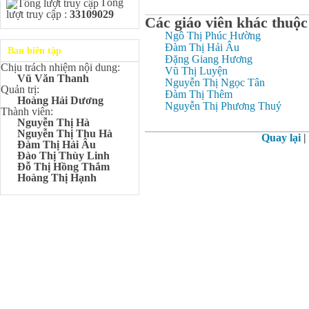
Tổng
Kangaroo – IKMC 2020
lượt truy cập :
33109029
Bùi Quang Minh - Lớp 9A3
Các giáo viên khác thuộc
Giải Ba kỳ thi chọn HSG cấp
Ngô Thị Phúc Hường
tỉnh môn Toán.
Đàm Thị Hải Âu
Ban biên tập
Đinh Anh Thư - Lớp 9A3
Đặng Giang Hương
Chịu trách nhiệm nội dung:
Giải Nhì kỳ thi chọn HSG cấp
Vũ Thị Luyện
Vũ Văn Thanh
tỉnh môn Sinh học.
Nguyễn Thị Ngọc Tân
Quản trị:
Đàm Thị Thêm
Chu Quang Lượng - Lớp
Hoàng Hải Dương
Nguyễn Thị Phương Thuý
9A3
Thành viên:
Giải Ba kỳ thi chọn HSG cấp
Nguyễn Thị Hà
tỉnh môn Toán.
Nguyễn Thị Thu Hà
Quay lại
|
Đàm Thị Hải Âu
Lê Minh Chiến- Lớp 9A3
Đào Thị Thùy Linh
Giải Ba kỳ thi chọn HSG cấp
Đỗ Thị Hồng Thắm
tỉnh môn Sinh học.
Hoàng Thị Hạnh
Đào Thu Hiền - Lớp 9A1
Giải Ba kỳ thi chọn HSG cấp
tỉnh môn Tiếng Anh.
Nguyễn Mạnh Dũng - Lớp
6A1
Đạt TOP 5% học sinh xuất sắc
Toàn quốc Kỳ thi Toán Quốc
tế Kangaroo – IKMC 2021
Nguyễn Lê Bảo Ngọc - Lớp
6A2