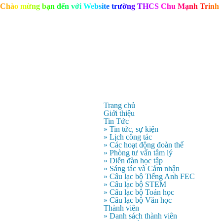
C
h
à
o
m
ừ
n
g
b
ạ
n
đ
ế
n
v
ớ
i
W
e
b
s
i
t
e
t
r
ư
ờ
n
g
T
H
C
S
C
h
u
M
ạ
n
h
T
r
i
n
h
Trang chủ
Giới thiệu
Tin Tức
» Tin tức, sự kiện
» Lịch công tác
» Các hoạt động đoàn thể
» Phòng tư vấn tâm lý
» Diễn đàn học tập
» Sáng tác và Cảm nhận
» Câu lạc bộ Tiếng Anh FEC
» Câu lạc bộ STEM
» Câu lạc bộ Toán học
» Câu lạc bộ Văn học
Thành viên
» Danh sách thành viên