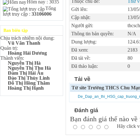
Kangaroo – IKMC 2020
Thuộc chủ đề:
Thư v
Hôm nay : 3035
Tổng
Bùi Quang Minh - Lớp 9A3
Gửi lên:
13/05
lượt truy cập :
33106006
Giải Ba kỳ thi chọn HSG cấp
Cập nhật:
13/05
tỉnh môn Toán.
Người gửi:
thcsc
Đinh Anh Thư - Lớp 9A3
Ban biên tập
Giải Nhì kỳ thi chọn HSG cấp
Thông tin bản quyền:
N/A
tỉnh môn Sinh học.
Chịu trách nhiệm nội dung:
Dung lượng:
124.6
Vũ Văn Thanh
Chu Quang Lượng - Lớp
Quản trị:
9A3
Đã xem:
2183
Hoàng Hải Dương
Giải Ba kỳ thi chọn HSG cấp
Thành viên:
Đã tải về:
80
tỉnh môn Toán.
Nguyễn Thị Hà
Đã thảo luận:
0
Lê Minh Chiến- Lớp 9A3
Nguyễn Thị Thu Hà
Giải Ba kỳ thi chọn HSG cấp
Đàm Thị Hải Âu
tỉnh môn Sinh học.
Đào Thị Thùy Linh
Tải về
Đỗ Thị Hồng Thắm
Đào Thu Hiền - Lớp 9A1
Từ site Trường THCS Chu Mạn
Hoàng Thị Hạnh
Giải Ba kỳ thi chọn HSG cấp
tỉnh môn Tiếng Anh.
De_Dap_an_thi_HSG_cap_truong_
Nguyễn Mạnh Dũng - Lớp
6A1
Đánh giá
Đạt TOP 5% học sinh xuất sắc
Bạn đánh giá thế nào về 
Toàn quốc Kỳ thi Toán Quốc
tế Kangaroo – IKMC 2021
Hãy click v
Nguyễn Lê Bảo Ngọc - Lớp
6A2