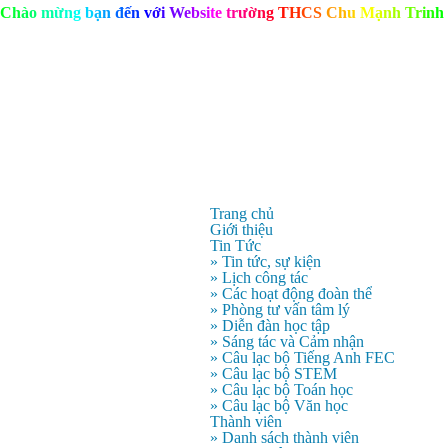
C
h
à
o
m
ừ
n
g
b
ạ
n
đ
ế
n
v
ớ
i
W
e
b
s
i
t
e
t
r
ư
ờ
n
g
T
H
C
S
C
h
u
M
ạ
n
h
T
r
i
n
h
Trang chủ
Giới thiệu
Tin Tức
» Tin tức, sự kiện
» Lịch công tác
» Các hoạt động đoàn thể
» Phòng tư vấn tâm lý
» Diễn đàn học tập
» Sáng tác và Cảm nhận
» Câu lạc bộ Tiếng Anh FEC
» Câu lạc bộ STEM
» Câu lạc bộ Toán học
» Câu lạc bộ Văn học
Thành viên
» Danh sách thành viên