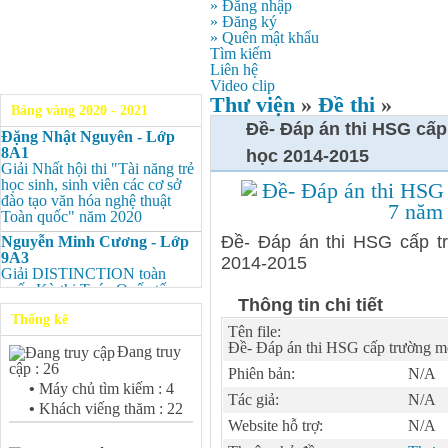
» Đăng nhập
» Đăng ký
» Quên mật khẩu
Tìm kiếm
Liên hệ
Video clip
Thư viện
»
Đề thi
»
Bảng vàng 2020 - 2021
Đề- Đáp án thi HSG cấ
Đặng Nhật Nguyên - Lớp
8A1
học 2014-2015
Giải Nhất hội thi "Tài năng trẻ
học sinh, sinh viên các cơ sở
đào tạo văn hóa nghệ thuật
Toàn quốc" năm 2020
Đề- Đáp án thi HSG cấp t
Nguyễn Minh Cương - Lớp
9A3
2014-2015
Giải DISTINCTION toàn
quốc Kỳ thi Toán Quốc tế
Thông tin chi tiết
Kangaroo – IKMC 2020
Thống kê
Nguyễn Minh Cương - Lớp
Tên file:
9A3
Đề- Đáp án thi HSG cấp trường m
Đang truy
Giải Ba kỳ thi chọn HSG cấp
cập : 26
Phiên bản:
N/A
tỉnh môn Toán.
•
Máy chủ tìm kiếm : 4
Tác giả:
N/A
Bùi Quang Minh - Lớp 9A3
•
Khách viếng thăm : 22
Giải DISTINCTION Toàn
Website hỗ trợ:
N/A
quốc Kỳ thi Toán Quốc tế