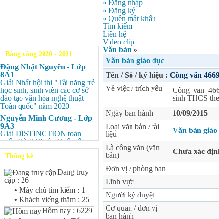
» Đăng nhập
» Đăng ký
» Quên mật khẩu
Tìm kiếm
Liên hệ
Video clip
Văn bản
»
Bảng vàng 2020 - 2021
Văn bản giáo dục
Đặng Nhật Nguyên - Lớp
8A1
Tên / Số / ký hiệu :
Công văn 46
Giải Nhất hội thi "Tài năng trẻ
Về việc / trích yếu
học sinh, sinh viên các cơ sở
Công văn 46
đào tạo văn hóa nghệ thuật
sinh THCS the
Toàn quốc" năm 2020
Ngày ban hành
10/09/2015
Nguyễn Minh Cương - Lớp
9A3
Loại văn bản / tài
Văn bản giáo
Giải DISTINCTION toàn
liệu
quốc Kỳ thi Toán Quốc tế
Là công văn (văn
Kangaroo – IKMC 2020
Chưa xác địn
bản)
Thống kê
Nguyễn Minh Cương - Lớp
Đơn vị / phòng ban
9A3
Đang truy
Giải Ba kỳ thi chọn HSG cấp
cập : 26
Lĩnh vực
tỉnh môn Toán.
•
Máy chủ tìm kiếm : 1
Người ký duyệt
Bùi Quang Minh - Lớp 9A3
•
Khách viếng thăm : 25
Giải DISTINCTION Toàn
Cơ quan / đơn vị
Hôm nay : 6229
quốc Kỳ thi Toán Quốc tế
ban hành