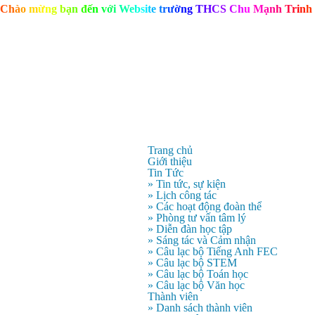
C
h
à
o
m
ừ
n
g
b
ạ
n
đ
ế
n
v
ớ
i
W
e
b
s
i
t
e
t
r
ư
ờ
n
g
T
H
C
S
C
h
u
M
ạ
n
h
T
r
i
n
h
Trang chủ
Giới thiệu
Tin Tức
» Tin tức, sự kiện
» Lịch công tác
» Các hoạt động đoàn thể
» Phòng tư vấn tâm lý
» Diễn đàn học tập
» Sáng tác và Cảm nhận
» Câu lạc bộ Tiếng Anh FEC
» Câu lạc bộ STEM
» Câu lạc bộ Toán học
» Câu lạc bộ Văn học
Thành viên
» Danh sách thành viên