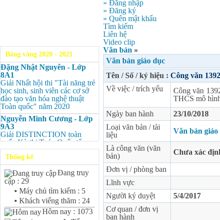
» Đăng nhập
» Đăng ký
» Quên mật khẩu
Tìm kiếm
Liên hệ
Video clip
Văn bản
»
Bảng vàng 2020 - 2021
Văn bản giáo dục
Đặng Nhật Nguyên - Lớp
8A1
Tên / Số / ký hiệu :
Công văn 13
Giải Nhất hội thi "Tài năng trẻ
Về việc / trích yếu
học sinh, sinh viên các cơ sở
Công văn 139
đào tạo văn hóa nghệ thuật
THCS mô hình
Toàn quốc" năm 2020
Ngày ban hành
23/10/2018
Nguyễn Minh Cương - Lớp
9A3
Loại văn bản / tài
Văn bản giáo
Giải DISTINCTION toàn
liệu
quốc Kỳ thi Toán Quốc tế
Là công văn (văn
Kangaroo – IKMC 2020
Chưa xác địn
bản)
Thống kê
Nguyễn Minh Cương - Lớp
Đơn vị / phòng ban
9A3
Đang truy
Giải Ba kỳ thi chọn HSG cấp
cập : 29
Lĩnh vực
tỉnh môn Toán.
•
Máy chủ tìm kiếm : 5
Người ký duyệt
5/4/2017
Bùi Quang Minh - Lớp 9A3
•
Khách viếng thăm : 24
Giải DISTINCTION Toàn
Cơ quan / đơn vị
Hôm nay : 1073
quốc Kỳ thi Toán Quốc tế
ban hành