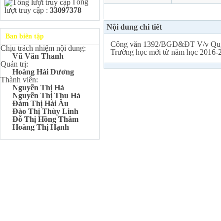
Tổng
Kangaroo – IKMC 2020
lượt truy cập :
33097378
Bùi Quang Minh - Lớp 9A3
Giải Ba kỳ thi chọn HSG cấp
Nội dung chi tiết
tỉnh môn Toán.
Ban biên tập
Đinh Anh Thư - Lớp 9A3
Công văn 1392/BGD&ĐT V/v Quy đ
Chịu trách nhiệm nội dung:
Giải Nhì kỳ thi chọn HSG cấp
Trường học mới từ năm học 2016-
Vũ Văn Thanh
tỉnh môn Sinh học.
Quản trị:
Chu Quang Lượng - Lớp
Hoàng Hải Dương
9A3
Thành viên:
Giải Ba kỳ thi chọn HSG cấp
Nguyễn Thị Hà
tỉnh môn Toán.
Nguyễn Thị Thu Hà
Đàm Thị Hải Âu
Lê Minh Chiến- Lớp 9A3
Đào Thị Thùy Linh
Giải Ba kỳ thi chọn HSG cấp
Đỗ Thị Hồng Thắm
tỉnh môn Sinh học.
Hoàng Thị Hạnh
Đào Thu Hiền - Lớp 9A1
Giải Ba kỳ thi chọn HSG cấp
tỉnh môn Tiếng Anh.
Nguyễn Mạnh Dũng - Lớp
6A1
Đạt TOP 5% học sinh xuất sắc
Toàn quốc Kỳ thi Toán Quốc
tế Kangaroo – IKMC 2021
Nguyễn Lê Bảo Ngọc - Lớp
6A2