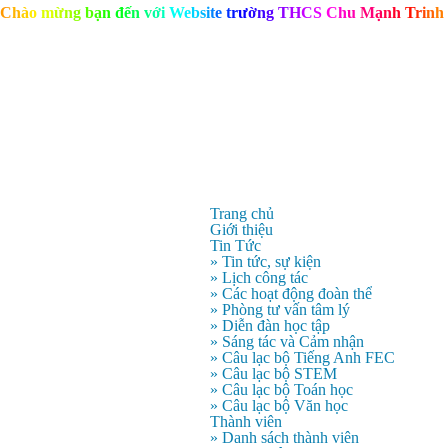
C
h
à
o
m
ừ
n
g
b
ạ
n
đ
ế
n
v
ớ
i
W
e
b
s
i
t
e
t
r
ư
ờ
n
g
T
H
C
S
C
h
u
M
ạ
n
h
T
r
i
n
h
Trang chủ
Giới thiệu
Tin Tức
» Tin tức, sự kiện
» Lịch công tác
» Các hoạt động đoàn thể
» Phòng tư vấn tâm lý
» Diễn đàn học tập
» Sáng tác và Cảm nhận
» Câu lạc bộ Tiếng Anh FEC
» Câu lạc bộ STEM
» Câu lạc bộ Toán học
» Câu lạc bộ Văn học
Thành viên
» Danh sách thành viên