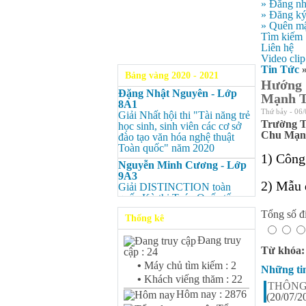
» Đăng n
» Đăng k
» Quên mậ
Tìm kiếm
Liên hệ
Video clip
Tin Tức
Bảng vàng 2020 - 2021
Hướng 
Đặng Nhật Nguyên - Lớp
Mạnh T
8A1
Thứ bảy - 06/
Giải Nhất hội thi "Tài năng trẻ
Trường T
học sinh, sinh viên các cơ sở
Chu Mạnh
đào tạo văn hóa nghệ thuật
Toàn quốc" năm 2020
1)
Công
Nguyễn Minh Cương - Lớp
9A3
2)
Mẫu 
Giải DISTINCTION toàn
quốc Kỳ thi Toán Quốc tế
Kangaroo – IKMC 2020
Tổng số đi
Thống kê
Nguyễn Minh Cương - Lớp
9A3
Đang truy
Giải Ba kỳ thi chọn HSG cấp
Từ khóa
cập : 24
tỉnh môn Toán.
•
Máy chủ tìm kiếm : 2
Những ti
Bùi Quang Minh - Lớp 9A3
•
Khách viếng thăm : 22
THÔNG 
Giải DISTINCTION Toàn
Hôm nay : 2876
(20/07/2
quốc Kỳ thi Toán Quốc tế