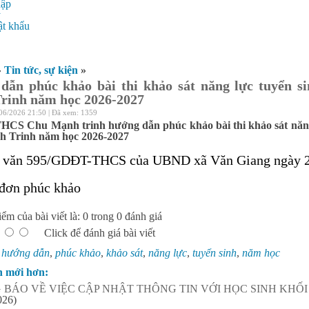
hập
ý
t khẩu
»
Tin tức, sự kiện
»
dẫn phúc khảo bài thi khảo sát năng lực tuyển 
rinh năm học 2026-2027
06/2026 21:50 | Đã xem: 1359
HCS Chu Mạnh trinh hướng dẫn phúc khảo bài thi khảo sát năng
 Trinh năm học 2026-2027
 văn 595/GDĐT-THCS của UBND xã Văn Giang ngày 2
đơn phúc khảo
ểm của bài viết là: 0 trong 0 đánh giá
Click để đánh giá bài viết
:
hướng dẫn
,
phúc khảo
,
khảo sát
,
năng lực
,
tuyển sinh
,
năm học
n mới hơn:
BÁO VỀ VIỆC CẬP NHẬT THÔNG TIN VỚI HỌC SINH KHỐI 
026)