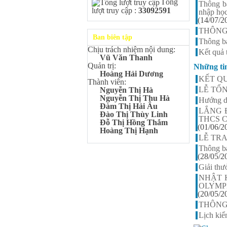
Tổng
Kangaroo – IKMC 2020
Thông b
lượt truy cập :
33092591
nhập họ
Bùi Quang Minh - Lớp 9A3
(14/07/2
Giải Ba kỳ thi chọn HSG cấp
tỉnh môn Toán.
THÔNG B
Ban biên tập
Thông bá
Đinh Anh Thư - Lớp 9A3
Chịu trách nhiệm nội dung:
Giải Nhì kỳ thi chọn HSG cấp
Kết quả 
Vũ Văn Thanh
tỉnh môn Sinh học.
Quản trị:
Những ti
Chu Quang Lượng - Lớp
Hoàng Hải Dương
KẾT QU
9A3
Thành viên:
Giải Ba kỳ thi chọn HSG cấp
LỄ TỔ
Nguyễn Thị Hà
tỉnh môn Toán.
Nguyễn Thị Thu Hà
Hướng dẫ
Đàm Thị Hải Âu
Lê Minh Chiến- Lớp 9A3
LẮNG 
Đào Thị Thùy Linh
Giải Ba kỳ thi chọn HSG cấp
THCS 
Đỗ Thị Hồng Thắm
tỉnh môn Sinh học.
(01/06/2
Hoàng Thị Hạnh
LỄ TRA
Đào Thu Hiền - Lớp 9A1
Giải Ba kỳ thi chọn HSG cấp
Thông bá
tỉnh môn Tiếng Anh.
(28/05/2
Nguyễn Mạnh Dũng - Lớp
Giải th
6A1
NHẬT 
Đạt TOP 5% học sinh xuất sắc
OLYMP
Toàn quốc Kỳ thi Toán Quốc
(20/05/2
tế Kangaroo – IKMC 2021
THÔNG
Nguyễn Lê Bảo Ngọc - Lớp
Lịch kiể
6A2