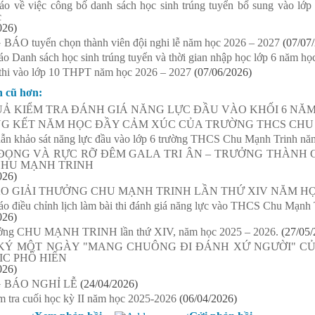
áo về việc công bố danh sách học sinh trúng tuyển bổ sung vào l
c
026)
ÁO tuyển chọn thành viên đội nghi lễ năm học 2026 – 2027
(07/07
o Danh sách học sinh trúng tuyển và thời gian nhập học lớp 6 năm họ
thi vào lớp 10 THPT năm học 2026 – 2027
(07/06/2026)
n cũ hơn:
Ả KIỂM TRA ĐÁNH GIÁ NĂNG LỰC ĐẦU VÀO KHỐI 6 NĂM H
NG KẾT NĂM HỌC ĐẦY CẢM XÚC CỦA TRƯỜNG THCS CHU
n khảo sát năng lực đầu vào lớp 6 trường THCS Chu Mạnh Trinh năm
ĐỌNG VÀ RỰC RỠ ĐÊM GALA TRI ÂN – TRƯỞNG THÀNH C
CHU MẠNH TRINH
026)
O GIẢI THƯỞNG CHU MẠNH TRINH LẦN THỨ XIV NĂM HỌC
o điều chỉnh lịch làm bài thi đánh giá năng lực vào THCS Chu Mạnh
026)
ưởng CHU MẠNH TRINH lần thứ XIV, năm học 2025 – 2026.
(27/05/
KÝ MỘT NGÀY "MANG CHUÔNG ĐI ĐÁNH XỨ NGƯỜI" CỦ
IC PHỐ HIẾN
026)
 BÁO NGHỈ LỄ
(24/04/2026)
m tra cuối học kỳ II năm học 2025-2026
(06/04/2026)