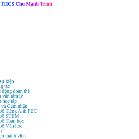
T
H
C
S
C
h
u
M
ạ
n
h
T
r
i
n
h
 sự kiện
g tác
t động đoàn thể
ư vấn tâm lý
n học tập
c và Cảm nhận
 bộ Tiếng Anh FEC
c bộ STEM
 bộ Toán học
 bộ Văn học
n
ch thành viên