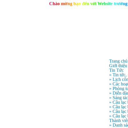
C
h
à
o
m
ừ
n
g
b
ạ
n
đ
ế
n
v
ớ
i
W
e
b
s
i
t
e
t
r
ư
ờ
n
g
Trang chủ
Giới thiệu
Tin Tức
» Tin tức,
» Lịch côn
» Các hoạ
» Phòng t
» Diễn đà
» Sáng tá
» Câu lạc
» Câu lạ
» Câu lạc
» Câu lạc
Thành viê
» Danh sá