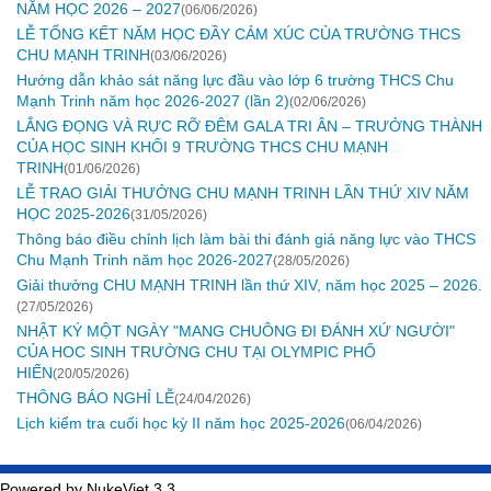
NĂM HỌC 2026 – 2027
(06/06/2026)
LỄ TỔNG KẾT NĂM HỌC ĐẦY CẢM XÚC CỦA TRƯỜNG THCS
CHU MẠNH TRINH
(03/06/2026)
Hướng dẫn khảo sát năng lực đầu vào lớp 6 trường THCS Chu
Mạnh Trinh năm học 2026-2027 (lần 2)
(02/06/2026)
LẮNG ĐỌNG VÀ RỰC RỠ ĐÊM GALA TRI ÂN – TRƯỞNG THÀNH
CỦA HỌC SINH KHỐI 9 TRƯỜNG THCS CHU MẠNH
TRINH
(01/06/2026)
LỄ TRAO GIẢI THƯỞNG CHU MẠNH TRINH LẦN THỨ XIV NĂM
HỌC 2025-2026
(31/05/2026)
Thông báo điều chỉnh lịch làm bài thi đánh giá năng lực vào THCS
Chu Mạnh Trinh năm học 2026-2027
(28/05/2026)
Giải thưởng CHU MẠNH TRINH lần thứ XIV, năm học 2025 – 2026.
(27/05/2026)
NHẬT KÝ MỘT NGÀY "MANG CHUÔNG ĐI ĐÁNH XỨ NGƯỜI"
CỦA HOC SINH TRƯỜNG CHU TẠI OLYMPIC PHỐ
HIẾN
(20/05/2026)
THÔNG BÁO NGHỈ LỄ
(24/04/2026)
Lịch kiểm tra cuối học kỳ II năm học 2025-2026
(06/04/2026)
Powered by NukeViet 3.3.