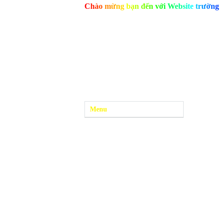
C
h
à
o
m
ừ
n
g
b
ạ
n
đ
ế
n
v
ớ
i
W
e
b
s
i
t
e
t
r
ư
ờ
n
g
Menu